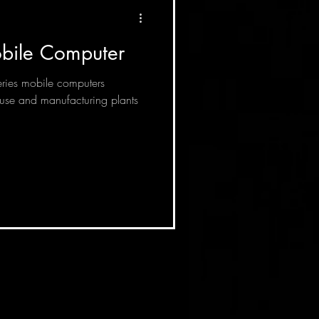
ile Computer
ries mobile computers
ouse and manufacturing plants