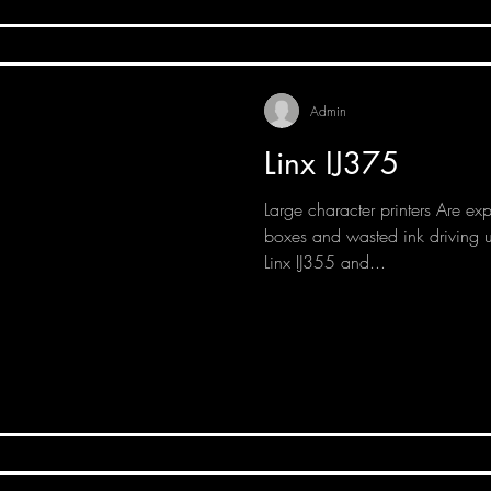
Admin
Linx IJ375
Large character printers Are exp
boxes and wasted ink driving u
Linx IJ355 and...