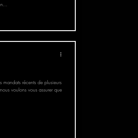
n...
 mandats récents de plusieurs
 nous voulons vous assurer que