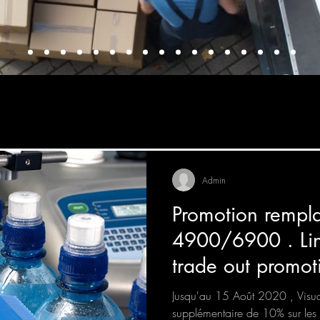
Admin
Promotion rempl
4900/6900 . Linx 4900/6900
trade out promot
Jusqu'au 15 Août 2020 , Visua
supplémentaire de 10% sur les