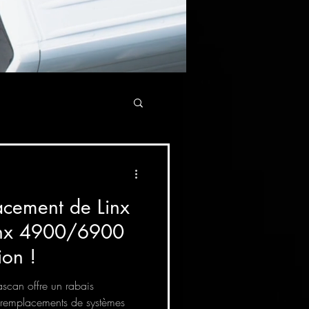
acement de Linx
ion !
scan offre un rabais
 remplacements de systèmes