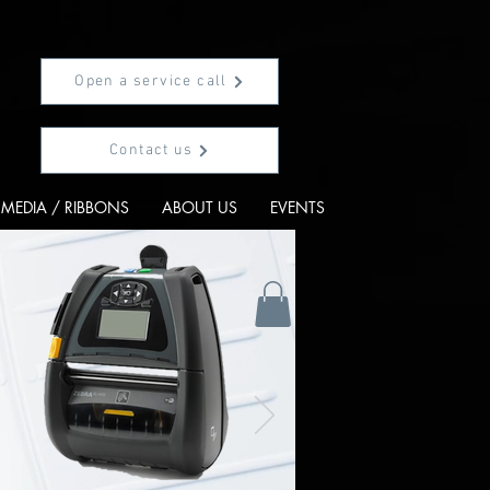
Open a service call
Contact us
MEDIA / RIBBONS
ABOUT US
EVENTS