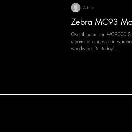
Admin
Zebra MC93 Mob
Over three million MC9000 Se
streamline processes in wareh
worldwide. But today’s...